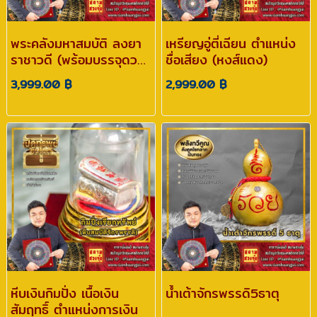
พระคลังมหาสมบัติ ลงยา
เหรียญอู่ตี่เฉียน ตำแหน่ง
ราชาวดี (พร้อมบรรจุดวง
ชื่อเสียง (หงส์แดง)
เศรษฐีให้ผู้บูชา)
3,999.00 ฿
2,999.00 ฿
หีบเงินกิมปั่ง เนื้อเงิน
น้ำเต้าจักรพรรดิ5ธาตุ
สัมฤทธิ์ ตำแหน่งการเงิน