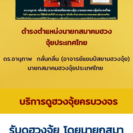
ดำรงตำแหน่งนายกสมาคมฮวง
จุ้ยประเทศไทย
ดร.อานุภาพ กลั่นกลิ่น (อาจารย์แชมป์สยามฮวงจุ้ย)
นายกสมาคมฮวงจุ้ยประเทศไทย
บริการดูฮวงจุ้ยครบวงจร
รับดูฮวงจุ้ย โดยนายกสมา