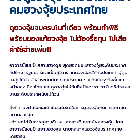
คมฮวงจุ้ยประเทศไทย
ดูฮวงจุ้ยจบครบในที่เดียว พร้อมทำพิธี
พร้อมของแก้ฮวงจุ้ย ไม่ต้องรื้อทุบ ไม่เสีย
ค่าใช้จ่ายเพิ่ม!!!
อาจารย์แชมป์ สยามฮวงจุ้ย สุดยอดซินแสฮวงจุ้ยระดับประเทศ
ที่ปรึกษารัฐมนตรีและเป็นผู้วิเคราะห์ดวงเมืองให้กับประเทศ ผู้ดูฮ
วงจุ้ยให้กับเจ้าสัวระดับต้นๆของประเทศ รวมถึงนักธุรกิจชั้นแนว
หน้าของเมืองไทย และดูฮวงจุ้ยให้กับศิลปินดารา การันตรีด้วยผล
งานระดับประเทศนับไม่ถ้วน
สิ่งที่ท่านจะได้รับและสิทธิประโยชน์ในการดูฮวงจุ้ยกับทางสถาบัน
สยามฮวงจุ้ย
-ท่านจะได้รับการดูฮวงจุ้ยและเอกสารวิเคราะห์ผลฮวงจุ้ย โดย
อาจารย์แชมป์ สยามฮวงจุ้ย นายกสมาคมฮวงจุ้ยประเทศไทย
โดยตรง