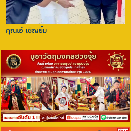
คุณเอ๋ เชิญยิ้ม