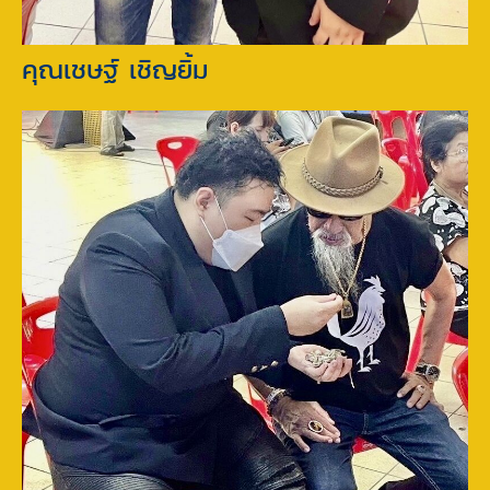
คุณเชษฐ์ เชิญยิ้ม