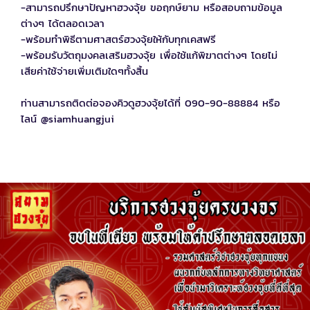
-สามารถปรึกษาปัญหาฮวงจุ้ย ขอฤกษ์ยาม หรือสอบถามข้อมูล
ต่างๆ ได้ตลอดเวลา
-พร้อมทำพิธีตามศาสตร์ฮวงจุ้ยให้กับทุกเคสฟรี
-พร้อมรับวัตถุมงคลเสริมฮวงจุ้ย เพื่อใช้แก้พิฆาตต่างๆ โดยไม่
เสียค่าใช้จ่ายเพิ่มเติมใดๆทั้งสิ้น
ท่านสามารถติดต่อจองคิวดูฮวงจุ้ยได้ที่ 090-90-88884 หรือ
ไลน์ @siamhuangjui