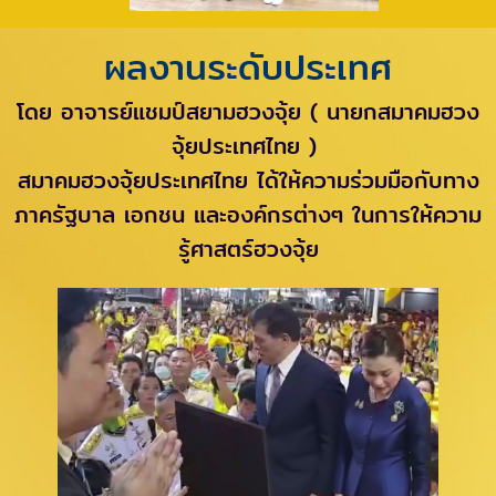
ผลงานระดับประเทศ
โดย อาจารย์แชมป์สยามฮวงจุ้ย ( นายกสมาคมฮวง
จุ้ยประเทศไทย )
สมาคมฮวงจุ้ยประเทศไทย ได้ให้ความร่วมมือกับทาง
ภาครัฐบาล เอกชน และองค์กรต่างๆ ในการให้ความ
รู้ศาสตร์ฮวงจุ้ย