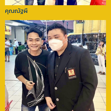
คุณณัฐผี