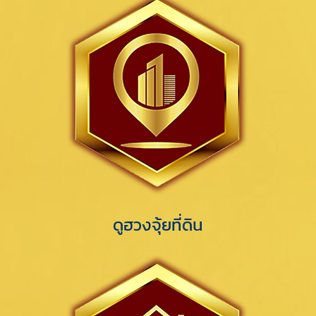
ดูฮวงจุ้ยที่ดิน