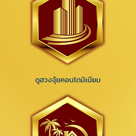
ดูฮวงจุ้ยคอนโดมิเนียม