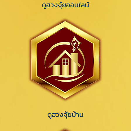
ดูฮวงจุ้ยออนไลน์
ดูฮวงจุ้ยบ้าน