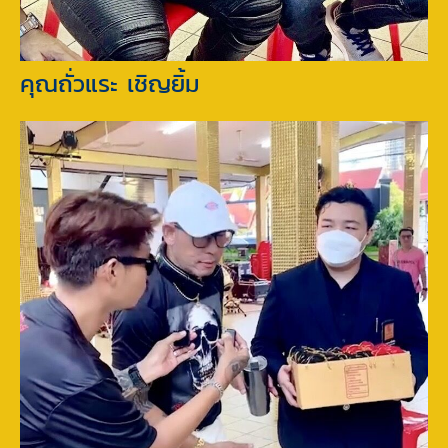
คุณถั่วแระ เชิญยิ้ม