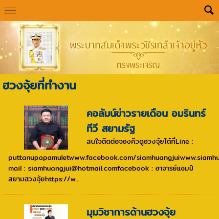
ฮวงจุ้ยที่ทำงาน
คอลัมน์ข่าวรายเดือน อมรินทร์
ทีวี สยามรัฐ
สนใจติดต่อจองคิวดูฮวงจุ้ยได้ที่Line :
puttanupapamuletwww.facebook.com/siamhuangjuiwww.siamhu
mail : siamhuangjui@hotmail.comfacebook : อาจารย์แชมป์
สยามฮวงจุ้ยhttps://w...
มุมวิชาการด้านฮวงจุ้ย