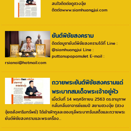
สนใจติดต่อดูฮวงจุ้ย
ติดต่อwww.siamhuangjui.com
ยันต์พิชัยสงคราม
ติดต่อบูชายันต์พิชัยสงครามได้ที่ Line :
@siamhuangjui Line :
puttanupapamulet E-mail :
rsianoi@hotmail.com
ถวายพระยันต์พิชัยสงครามแด่
พระบาทสมเด็จพระเจ้าอยู่หัว
เมื่อวันที่ 14 พฤศจิกายน 2563 ดร.อานุภาพ
กลั่นกลิ่นอาจารย์แชมป์ สยามฮวงจุ้ย (ฮวง
จุ้ยอสังหาริมทรัพย์) ได้เข้าเฝ้าทูลละอองธุลีพระบาทรับเสด็จและถวายพระ
ยันต์พิชัยสงครามและพระเครื่อง...