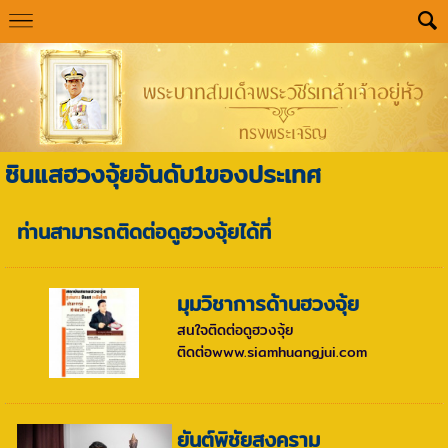
ซินแสฮวงจุ้ยอันดับ1ของประเทศ
ท่านสามารถติดต่อดูฮวงจุ้ยได้ที่
มุมวิชาการด้านฮวงจุ้ย
สนใจติดต่อดูฮวงจุ้ย
ติดต่อwww.siamhuangjui.com
ยันต์พิชัยสงคราม