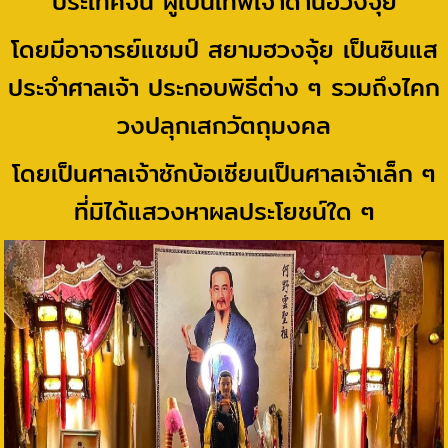
ประเทศจีน ผู้เป็นเทพเจ้าด้านฮวงจุ้ย
โดยมีอาจารย์แชมป์ สยามฮวงจุ้ย เป็นซินแส
ประจำศาลเจ้า ประกอบพิธีต่าง ๆ รวมถึงไคก
วงปลุกเสกวัตถุมงคล
โดยเป็นศาลเจ้าซักบ้อเซียนเป็นศาลเจ้าเล็ก ๆ
ที่มิได้แสวงหาผลประโยชน์ใด ๆ