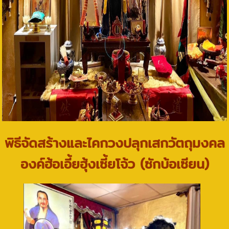
พิธีจัดสร้างและไคกวงปลุกเสกวัตถุมงคล
องค์ฮ้อเอี้ยฮุ้งเซี้ยโจ้ว (ซักบ้อเซียน)