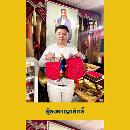
ฮู้ธงอาญาสิทธิ์